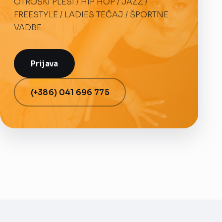
OTROŠKI PLESI / HIP HOP / JAZZ /
FREESTYLE / LADIES TEČAJ / ŠPORTNE
VADBE
Prijava
(+386) 041 696 775